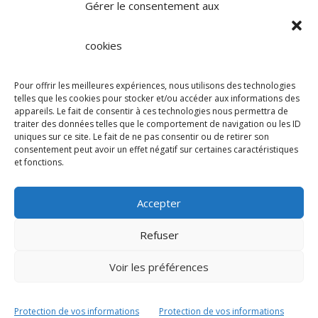
Gérer le consentement aux
cookies
Facebook
Mastodon
Email
Partager
Pour offrir les meilleures expériences, nous utilisons des technologies
telles que les cookies pour stocker et/ou accéder aux informations des
appareils. Le fait de consentir à ces technologies nous permettra de
traiter des données telles que le comportement de navigation ou les ID
uniques sur ce site. Le fait de ne pas consentir ou de retirer son
consentement peut avoir un effet négatif sur certaines caractéristiques
et fonctions.
Accueil
Soin et exploration par le souffle
Accepter
Respiration holotropique
Thérapie ?
Refuser
Stages
Facilitations
Contact
Voir les préférences
La voie du souffle / Xavier de
Protection de vos informations
Protection de vos informations