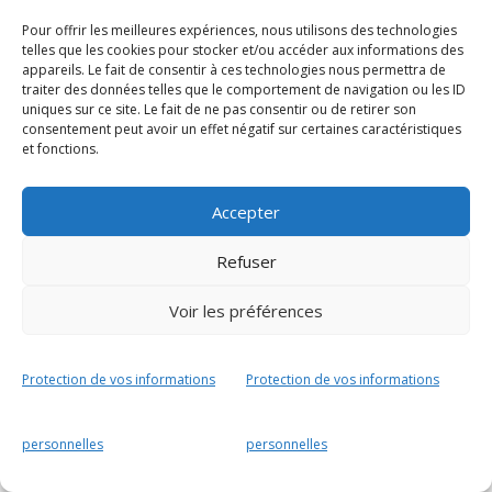
o
n
Pour offrir les meilleures expériences, nous utilisons des technologies
Accueil
Soin et exploration par le souffle
telles que les cookies pour stocker et/ou accéder aux informations des
k
appareils. Le fait de consentir à ces technologies nous permettra de
traiter des données telles que le comportement de navigation ou les ID
uniques sur ce site. Le fait de ne pas consentir ou de retirer son
Respiration holotropique
Thérapie ?
consentement peut avoir un effet négatif sur certaines caractéristiques
et fonctions.
Stages
Facilitations
Contact
Accepter
Refuser
La voie du souffle / Xavier de
Voir les préférences
Stoppani EI / Drôme - Ardèche - Isère
Protection de vos informations
Protection de vos informations
personnelles
personnelles