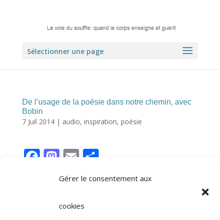
Sélectionner une page
De l’usage de la poésie dans notre chemin, avec
Bobin
7 Juil 2014
|
audio
,
inspiration
,
poésie
F
M
E
P
ac
as
m
ar
Gérer le consentement aux
e
to
ai
ta
b
d
l
g
cookies
o
o
er