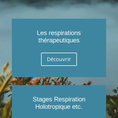
Les respirations
thérapeutiques
Découvrir
Stages Respiration
Holotropique etc.