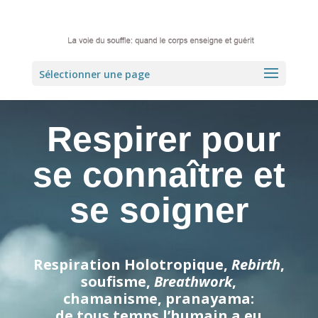
Sélectionner une page
Respirer
pour
se connaître et
se soigner
Respiration Holotropique,
Rebirth
,
soufisme,
Breathwork
,
chamanisme, pranayama:
de tous temps l’humain a eu