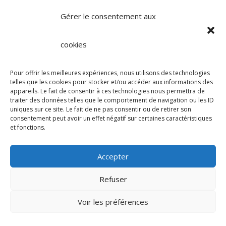
intéressés ou plus et identifiez un
local adapté.
Parlons-en…
Gérer le consentement aux
cookies
Pour offrir les meilleures expériences, nous utilisons des technologies
Facebook
Mastodon
Email
Partager
telles que les cookies pour stocker et/ou accéder aux informations des
appareils. Le fait de consentir à ces technologies nous permettra de
traiter des données telles que le comportement de navigation ou les ID
uniques sur ce site. Le fait de ne pas consentir ou de retirer son
consentement peut avoir un effet négatif sur certaines caractéristiques
et fonctions.
Accueil
Soin et exploration par le souffle
Accepter
Respiration holotropique
Thérapie ?
Refuser
Stages
Facilitations
Contact
Voir les préférences